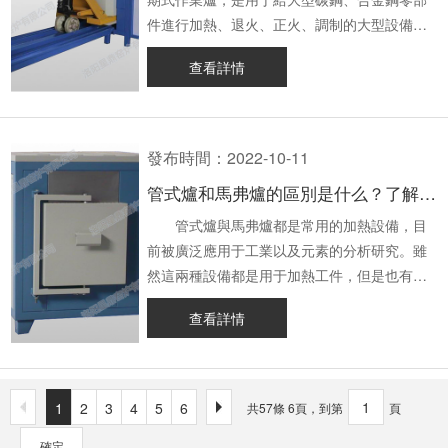
高溫馬弗爐使用效率因素問題分析，希望能幫
熱電偶進行溫度測量時，必須進行非線性修
溫馬弗爐將尾端加熱絲接入尾部六個接線柱
爐門，檢查密封性，然后打開主加熱回路，等
尺寸和形狀、加熱爐的種類有關。加熱速度
件進行加熱、退火、正火、調制的大型設備。
助到大家，對大家對高溫馬弗爐有了更深的了
正，否則會造成誤差。 3、信號處理的影響
上，用螺釘固定，注意加熱絲與加熱絲之間要
待爐體發熱并經過一段時間后，檢查設備周邊
快，則縮短升溫時間，提高生產效率，但對高
外殼一般由鋼板和型鋼焊接而成，在爐內內襯
查看詳情
解，高溫馬弗爐的爐型正朝著大型化、機械
從熱電偶的分度表中可以看到，熱電偶的
留出足夠的間隙，并用棉布將各排電線包裹起
的溫度，如果有跑溫或任何異常現象，應立即
合金鋼和復雜外形的工件，加熱速度過快，會
采用超輕質節能耐火保溫磚砌筑，爐殼與爐襯
化、自動化方向發展。本公司從開發、銷售到
熱電動勢非常小，要達到更高的精度，必須增
來，避免外殼碰觸發生短路； 6、后端用
停止運轉，并進行維修。 ②在工件出
使工件在升溫時發生變形，甚至斷裂，報廢。
硅鋁釬夾層之間填充膨脹至石粉保溫，爐口采
售后服務，每一個環節都以客戶的觀點與需求
加提高測量儀器的精密度和外置放大電路，這
輕質磚頭夾住，在后端塞入棉花時要小心，防
爐之前，應先切斷主熱回路的電源，然后才能
臺車爐的保溫時間按工件芯部的溫度和成分均
用重質防撞磚、臺車面層重質高鋁防壓磚。那
作為思考的出發點，想要更詳細的了解高溫馬
樣也會帶來誤差。 以上關于影響馬弗爐溫
止卡住熱絲； 7、在接線測試之前，用歐
打開爐門進行工件的出爐操作。 ③當
勻化合乎要求來計算。 在工業上，臺
么高溫臺車爐構成是什么？它的使用方法又是
發布時間：2022-10-11
弗爐，可來電咨詢我們，歡迎您的致電。
度誤差的因素已為大家解答完畢，希望對您有
姆表測三根導線的電阻，看看與外殼有無短
爐子加熱到一定的溫度后，就可以進行保溫，
車爐的爐溫調節是指在一定的周期范圍內，將
怎樣的?下面小編就帶大家來了解下。
管式爐和馬弗爐的區別是什么？了解其安裝使用方法
所幫助！洛陽星鼎窯爐有限公司生產的高溫馬
路； 8、馬弗爐按下加熱鍵，加熱指示燈
在此過程中，要對溫控儀和保溫情況進行巡
電路導通向若干個周波，并切斷幾個周波，通
一、高溫臺車爐構成 1.底部
弗爐使用簡便、規格齊全、質量有保證，如有
點亮，使用ACV250或750，一支表筆與爐身的
視，當達到規定的保溫時間后，就可以打開爐
過改變晶閘管在設定周期中的通斷時間比率，
高溫臺車爐的底部一般是隔熱層，硅膠和
管式爐與馬弗爐都是常用的加熱設備，目
需要歡迎致電咨詢。
金屬外殼接觸，另一支表筆緊貼測試儀表頭，
門，把里面的工件送出去。 ④完成上
來調整負載上兩端交流平均電壓，也就是負載
輕磚交替鋪平，之后中間再使用輕磚平鋪一
前被廣泛應用于工業以及元素的分析研究。雖
檢測有無泄漏，如有泄漏，請重新檢查加熱絲
述步驟后，關掉爐門，把所有的控制器都調至
功率，這就是所謂的調功器或周波控制器；
層，上面為了隔熱采用重型磚砌筑而成。
然這兩種設備都是用于加熱工件，但是也有一
接線的位置。 以上便是高溫馬弗爐爐膛出
零，并關掉總電源。清理臺車爐周邊的環境和
調功器在電源電壓過零時會使晶閘管
2.爐墻 高溫臺車爐的爐墻一
些不同的作用，那么管式爐和馬弗爐的區別有
查看詳情
現裂縫的原因及修復辦法，希望對您有所幫
衛生狀況，并檢查爐體是否有無不正常的地
接通，因此，臺車爐負荷就能獲得完整的正弦
般選用厚鋼板，是由厚鋼板和槽鋼焊接而成，
哪些呢，接下來星鼎小編就為大家帶來相關介
助！洛陽星鼎窯爐有限公司生產的高溫馬弗爐
方。 二、臺車爐操作注意事項
波，調整的只是在 設定周期Tc內導通電壓周
這樣做可以保證高溫臺車爐鋼性經久耐用，不
紹。 一、管式爐和馬弗爐的區別
使用簡便、規格齊全、質量有保證，如有需要
1、在臺車爐運行的過程中，操作人員不能
波。 如果在周期 Tc內導通周期的波
容易損壞。 3.爐襯 爐襯要
1、生產量不一樣：由于管式爐的爐徑
歡迎致電咨詢。
隨意離崗，應時刻關注臺車爐的工作狀態。
數是n，且各周波的循環是T，那么該調功器的
選用全高純度的陶瓷纖維高壓模塊，同時使用
固定，所以其生產量相對較小；而馬弗爐的爐
1
2
3
4
5
6
共57條 6頁，到第
頁
2、操作人員應熟知各開關盒按鍵的
輸出功率是P= n×T×Pn/Tc，Pn是在設置時段
應用型鋼筋錨固，這樣可以保證高溫臺車爐高
膛大小是可以調整的，所以試驗或者生產的量
確定
標準位置，并遵守使用說明書，注意用電，防