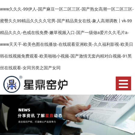
網
www久久久-99伊人-国产麻豆一区二区三区-国产熟女高潮一区二区三区-
站
產
蜜臀久久99精品久久久久宅男-国产精品美女在线-象人高潮调教丨vk-99
精品久久久-色戒在线免费-嫩草视频入口-国产一级做a爱片久久毛片a-
首
品
關
www天天干-欧美色图在线播放-在线观看亚洲欧美-久久福利影视-欧美日
頁
中
于
合
韩在线视频免费观看-欧美啪啪小视频-国产激情无套内精对白视频-91黑
心
星
作
榮
丝在线观看-女同另类之国产女同
鼎
案
譽
資
例
資
訊
服
質
中
務
技
心
流
術
聯
程
支
系
物