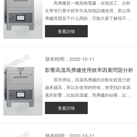
這個觀點其實可以通過一個實驗證實。當我們
馬弗爐是一種加熱電爐，在熱加工、分析
使用同樣尺寸、不同功率的馬弗爐，將水加熱
化學等行業中經常作為加熱設備使用。那么馬
到一千度時，功率大的馬弗爐加熱到一千度，
弗爐具體是干什么用的，可能大家了解得不是
和功率小的馬弗爐加熱到同樣溫度，需要的熱
太多，下面星鼎小編給大家介紹一下馬弗爐的
查看詳情
量是一樣的，區別只在于功率大的馬弗爐單位
作用及優點。 一、馬弗爐的作用
時間內做功更多，加熱速度更快，因為它可以
1、馬弗爐可以在熱加工、水泥、建材等行業，
在更短時間內，產生更多的熱量，達到加熱需
作為小型工件的熱加工處理設備使用。
求溫度的時間會更快。而功率小的馬弗爐，由
2、馬弗爐作為加熱電爐能夠給合金鋼制品、金
發布時間：2022-10-11
于單位時間內的做工少，相同時間內產生的熱
屬機件等物品進行正火、淬火、退火等熱處理
影響高溫馬弗爐使用效率因素問題分析
量也較少，達到加熱需求溫度的時間自然也就
步驟，或者給金剛石等刀片進行高溫燒結。
更長。 因此，小編建議大家在選購馬弗
3、可以給碳鋼、合金鋼、高錳鋼等工件進
眾所周知，高溫馬弗爐的自動化程度已經
爐時，根據自身的加熱需求，選擇功率合適的
行淬火、正火、退火加熱使用。 4、在醫
越來越高，所以在使用的時候，會受到許多因
馬弗爐即可，不需要一味的選擇小功率馬弗
學行業中，可以用于對藥品的檢驗，預處理醫
素的影響，比如高溫爐、馬弗爐的結構，以及
爐。 二、降低馬弗爐的耗電量的辦法
學樣品。 5、在分析化學行業中，可以對
對電爐工作效率的影響，如果我們不及時去避
查看詳情
馬弗爐的耗電量會受到爐膛空間大小、保
水質分析、環境分析等領域所需的樣品進行處
免它，就會直接影響工作效率。就會給我們的
溫材料及厚度、加熱材料的材質及大小等因素
理。 6、可以對煤質進行分析，來測定煤
工作帶來不便，今天小編就給大家整理了詳細
的影響，因此，要降低馬弗爐耗電量，可以從
質中的水分、灰分、揮發分等，也可以當做通
的影響高溫馬弗爐使用效率因素以及問題分
這幾個方面入手。 1、爐膛大小選擇要合
用灰化爐進行使用。 二、馬弗爐的優點
析，我們一起來看看吧。 影響高溫馬弗電
發布時間：2022-10-11