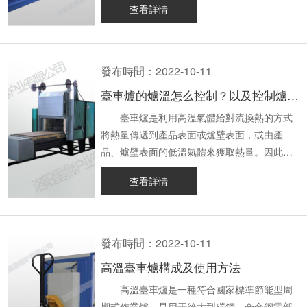
查看詳情
傳遞，以及由冷卻水所帶來的熱量，在整個系
爐膛內的灰塵或雜質進行清理。 3.
條件不同而引起的變化。很多時候，這可能是
爐門。 2、升溫速度過快 工作溫度通
下臺車爐操作規程及操作注意事項吧。
統中所消耗的熱量約為1/4~1/3，這不但會導致
開關爐門時不可以用力過猛。 4. 需
溫度出現誤差的主要因素。 二、顯示儀誤
常低于300℃，且升溫速度不宜太快，初期升
一、臺車爐操作規程 1、臺車爐
熱量的浪費，還會使爐內的溫度下降，從而對
要定期對電爐線路進行檢查，看線路是否有老
差 所有的顯示儀器都具有精度等級，這表
溫時爐膛溫度較低，因此要吸收大量熱量。
操作前檢查工作 ①對操作人員進行的
鋼坯的加熱產生不利的影響。這樣就能降低這
化的情況。 5. 避免使用硬物磕碰到
明了二次測量時容許有誤差。造成這種誤差的
3、降溫速度過快 馬弗爐降溫的時間
培訓，了解安全操作規范，了解臺車爐的構造
發布時間：2022-10-11
種損耗，從而增加爐子的產量。 10.對爐
電爐外殼。 6. 如果發現爐體外殼有
原因有： 1、冷端溫度的影響 熱電偶
不宜過快，以免因爐膛的耐火材料因熱重力引
和性能，并通過部門的考核才能工作。
臺車爐的爐溫怎么控制？以及控制爐溫的標準
底管進行絕熱加熱是節約資源，提高生產效率
掉漆的情況要及時進行修補。 7. 定
所產生的熱電勢，除了與測量端的溫度相關
起爐膛炸裂。 4、未進行烘爐 初次使
②每次操作前都應檢查臺車爐外觀有無明
的一種重要手段。因為管子是直接與鋼坯接觸
期檢查儀表的準確度。 以上就是小編
外，還與冷端的溫度相關，只有在冷端溫度溫
用或長期未使用必須進行烘爐，不得在沒有進
顯的瑕疵，是否影響其正常工作，如有破損應
臺車爐是利用高溫氣體給對流換熱的方式
的，所以冷卻水會帶走熱量中的一部分為有效
總結的高溫電爐的使用注意事項和維護方法，
度恒定時，熱電勢才只與工作端的溫度相關
行烘爐的情況下，直接使用高溫馬弗爐會造成
立即修理后再使用。 ③操作臺車爐之
將熱量傳遞到產品表面或爐壁表面，或由產
熱量；二是鋼坯與管子的接觸處出現了黑色印
洛陽星鼎窯爐有限公司生產的高溫電路使用簡
聯。大部分儀表具有冷端溫度補償功能，當儀
爐膛開裂。 5、外物碰撞 高溫馬弗爐
前，應檢查各控制線、各加熱部件的接線是否
品、爐壁表面的低溫氣體來獲取熱量。因此，
記，要去除黑色印記，則需要更長的平均加熱
便、規格齊全、質量有保證，如果有相關需求
器運行時，環境溫度的改變較小時，對冷端溫
收到外力或外物碰撞造成的。 二、馬弗爐
符合規定，接觸狀況是否良好，有無接觸不
爐溫控制及控制標準是非常重要的，決定著成
查看詳情
時間，這些都會影響到煉鐵的產量。使用耐火
或者還有疑問，歡迎隨時致電或留言咨詢，期
度的補償影響微乎其微，但是在環境溫度變化
爐膛出現裂縫該怎么修復 1、將出現裂縫
良。 ④檢查爐門門軸和下層的承重輪
品的質量。那么就由小編為大家講解下臺車爐
材料的塑料包裝軟管，單此一項就能使高爐的
待您的來電。
較大時，由于儀器無法對冷端溫度進行充分的
的馬弗爐爐膛拔出，底部清除干凈。 2、
是否平穩順滑，并確保爐門的壓力裝置輕巧靈
的爐溫怎么控制？以及控制爐溫的標準是什
生產能力增加15%~20%。近發展了一種不用水
補償，因此也會產生一些誤差。在?b型熱電偶
檢查尾部接線柱的狀態，用合適的扳手把緊接
活，安全、可靠。 ⑤檢查爐身和門板
么？ 一、臺車爐的爐溫怎么控制
冷卻的滑軋加熱爐，同時也增加了生產。例
中，0~50℃的熱電勢低于3微伏時，不需要進
線住緊固，如果有損壞，應及時更換；
的密封性是否符合要求，確保其密封性良好。
臺車爐加熱工件至規定溫度（是工件
發布時間：2022-10-11
如，將兩級小型水冷加熱器改造成不帶水冷卻
行溫度補償。 2、非線性的影響 由成
3、將馬弗爐爐門和爐膛的連接處清理干凈，放
⑥在使用前檢查臺車爐無誤后方能開
的表面溫度）需要的時間是加熱時間。保溫時
高溫臺車爐構成及使用方法
的加熱器，其單位生產能力從500公斤/（平方
形熱電偶的特性曲線可以看出，組成熱電偶的
入爐膛，然后將爐膛和爐門靠緊，用高溫泥漿
始工作，嚴禁超限作業，外殼高度不能大于
間是指工件的表面和芯部均滿足規定的溫度所
米）下降到700公斤/（平方米），其產量增加
兩種不同材料，其熱電勢與溫度之間并沒有直
封住接口； 4、用毛氈棉包裹住爐膛，用
70cm，寬度不能大于100cm。 2、
需要的時間。加熱時間的長短與加熱速度有
高溫臺車爐是一種符合國家標準節能型周
了30%。 以上就是小編為大家整理的影響
接的關系，甚至有些溫差還很大。所以，采用
磚夾住兩側，防止爐膛左右運動； 5、高
臺車爐操作流程 ①工件裝好后，關上
關。保溫時間的長短與鋼的化學成分、工件的
期式作業爐，是用于給大型碳鋼、合金鋼零部