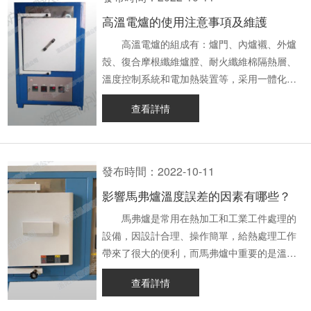
理 馬弗爐爐膛空間的大小對馬弗爐耗電
1、穩定性強 馬弗爐采用的雙層殼體
爐的效率因素分析 1.為加強供暖，增加產
高溫電爐的使用注意事項及維護
量的影響體現在，當爐膛的空間越大，其加熱
結構，能夠保證高溫實驗爐持續穩定的運行，
量，出現了五點、六點甚至八點的大型加熱
材料的尺寸就越大、數量就越多，達到加熱需
有些馬弗爐還配備的有風冷系統，風冷系統能
爐，由于溫度升高，使預熱部分變成了一個新
高溫電爐的組成有：爐門、內爐襯、外爐
求需要的熱量就越多，加熱時間就越長，耗電
夠使馬弗爐殼體表面始終維持在一個比較低的
的加熱區。 2.燒嘴的安裝方式也有許多不
殼、復合摩根纖維爐膛、耐火纖維棉隔熱層、
量自然也就越多。因此，我們應當根據實際需
狀態。 2、保溫耐用性強 對于高溫
同，比如采用了上下兩種不同的逆向燒嘴；均
溫度控制系統和電加熱裝置等，采用一體化設
求，選擇尺寸合適的爐膛。 2、選擇合適
加熱爐來說，爐膛是很重要的組成部分，不論
勻熱鍛采用了爐頂平焰燒口，甚至整個爐形都
計，占地面積比較小，操作起來也比較方便。
查看詳情
的保溫材料 馬弗爐保溫性能越好，單位
是在實驗還是其他的熱處理工作中，爐膛對工
是平頂，都是用爐頂燒嘴； 3.為更靈活地
那么高溫電爐的使用注意事項是什么？平常該
時間產生的熱量的利用率就越高，加熱速度會
作效果都有著比較大的影響。高溫馬弗爐的爐
調整爐溫系統及爐壓分布，采用沿爐體長度方
怎么去進行維護呢？下面就由星鼎小編為大家
更快，耗電量更少，因此，選擇合適的保溫材
膛材料使用的是高純氧化鋁多晶纖維，這種材
向設置側燒口，使得爐子成為一種僅有一段加
詳細介紹。 一、使用注意事項
料、保溫層厚度，是降低馬弗爐耗電量的重要
質耐用性強，保溫效果較好。 3、自動化
熱器的直通爐。 4.爐的單位產量也從原來
1. 千萬不要讓高溫電爐發生受潮的情況，
發布時間：2022-10-11
手段。 3、加熱材料的材質大小要適當
程度高 在常規的同類加熱設備中，都需
的300~400公斤/（平方米·小時）增加到1噸。
避免漏電的現象產生。 2. 控制器和
影響馬弗爐溫度誤差的因素有哪些？
馬弗爐在加熱比熱容大的材料時，需要的
要較多人工參與操作，現在隨著技術的逐步發
每個高溫馬弗爐的小時生產能力超過350噸。
電爐中間連接的電源線，熔斷器和開關的負載
熱量會更多，因此耗電量就越大，而且如果加
展，馬弗爐的智能化程度逐步提高，它采用智
5.目前，行業已從傳統的推鋼式連續加熱
容量需要稍微比電爐的額定功率大一點。
馬弗爐是常用在熱加工和工業工件處理的
熱的材料比較多時，耗電量也會增加。因此，
能化溫控系統，能夠自動調節和自動整定功
爐發展到了分步式、輥底式、環形爐、鏈式加
3. 在將物料放入爐膛的過程中，千萬不要
設備，因設計合理、操作簡單，給熱處理工作
在選購馬弗爐之前，就應當對未來要加熱材料
能，還可以編制多段的升溫程序，使溫度控制
熱器等。部分異形坯以前是在室溫下進行加
觸碰到熱電偶，因為伸入爐膛內的熱電偶熱端
帶來了很大的便利，而馬弗爐中重要的是溫度
的數量、大小、比熱容、加熱需求等有一定的
更為方便。 4、安全性高 馬弗爐設
熱，如今采用環形加熱方式，大大提高了生產
在高溫的環境下非常容易折斷。 4.
是否精.確，這決定了馬弗爐所制作的工件質
查看詳情
了解。根據需求選擇合適的馬弗爐，可以有效
定的有開門斷電、漏電保護、過溫報警等功
效率。 6.高溫爐、馬弗爐的自動化是今后
在檢查線路前，需要先把電源開關關閉，然后
量，下面星鼎小編就為大家講解一下影響馬弗
降低馬弗爐的耗電量，提升馬弗爐的加熱效率
能，使得馬弗爐在使用過程中的安全性更高，
發展的趨勢，因為采用了熱工自動調整技術，
把控制器面板上的開關打開，調整設置的按
爐溫度誤差的因素有哪些？ 影響馬弗爐溫