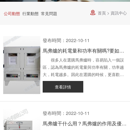
持
我
流
首頁
>
資訊中心

公司動態
行業動態
常見問題
們
查
詢
發布時間：2022-10-11
馬弗爐的耗電量和功率有關嗎?要如何降低耗電量?
很多人在選購馬弗爐時，容易陷入一個誤
區，認為馬弗爐的耗電量與功率有關，功率越
大，耗電越多。因此在選購的時候，更喜歡選
擇小功率的馬弗爐。但實際上并非如此。今天
查看詳情
本文就帶大家了解一下馬弗爐的耗電量與功率
的關系，以及要如何降低它的耗電量。
一、馬弗爐的耗電量與功率的關系 在同
樣尺寸、同樣加熱溫度要求的前提下，馬弗爐
發布時間：2022-10-11
的功率大小只是表明，馬弗爐在單位時間內做
馬弗爐干什么用？馬弗爐的作用及優點介紹
功的多少，與它的耗電量并沒有關系。