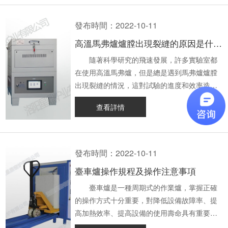
和加熱效果。 以上內容，就是小編為大
它以多項安全防護為基礎，保證了人員的操作
能準確、準確地對爐溫、壓力等一系列熱工參
鈕，溫度設置成需要的度數。 5.不能
度誤差的因素 一、熱電偶產生的誤差
家分享的馬弗爐的耗電量與功率的關系、降低
安全，機械設備的使用安全，使用流程的安
數進行實時準確的控制，達到理想的加熱系
把含有酸、堿性之化學品或強烈的氧化劑放入
利用塞貝克效應對熱電偶進行溫度測量，把兩
發布時間：2022-10-11
馬弗爐耗電量的辦法的相關介紹，洛陽星鼎窯
全。 以上就是星鼎小編給大家帶來的有
統，提高生產效率。利用電腦控制爐料的位
爐膛內，更不允許在爐內灼燒有任何爆炸危險
種不同材質的導體?a,?b連接成一個封閉的環
高溫馬弗爐爐膛出現裂縫的原因是什么？該怎么修復？
爐有限公司生產的高溫馬弗爐采用內外雙層風
關馬弗爐的作用及優點的全部介紹，馬弗爐不
置，控制爐料的溫度，控制燃料和空氣的流
性的物品。 6. 需要安裝有時間開
路，當兩個接觸點在t0,?t的溫度下，這樣，在
冷結構、進口高溫材料，結構合理、保溫性能
管是在醫學化工，還是熱處理加工中都有其應
量，自動控制爐壓，直到出料的時間和出料的
關，而且開關要處于關閉的狀態。不然當高溫
回路中就會產生一種叫做熱電勢的電動勢，這
隨著科學研究的飛速發展，許多實驗室都
好，為眾多行業的熱處理工作提供了很大的便
用，能夠給熱處理工作帶來便利。洛陽星鼎窯
過程，實現爐況的控制，出爐的鋼料溫度和溫
電爐將開始加熱時，加熱的指示燈明顯變亮，
種現象叫做熱電作用。熱電勢隨溫度t0和t而變
在使用高溫馬弗爐，但是總是遇到馬弗爐爐膛
利。如果您有相關需求，歡迎留言或來電咨
爐有限公司生產的有真空氣氛爐、高溫馬弗爐
度的差值都能達到很精確的程度。 7.高溫
隨著高溫電爐溫度接近于程序設置的點時，才
化，其中，恒定接點溫度t0,熱電勢為溫度?t的
出現裂縫的情況，這對試驗的進度和效率造成
詢！
等產品，質量高、售后有保證，如果您有相關
馬弗爐的大小不斷增大，爐口增大，加料也隨
會逐漸變暗。 7. 當在高溫電爐內放
單值函數，通過測量熱勢的量值，即可求出所
了很大的影響，還會影響馬弗爐的使用壽命。
查看詳情
需求，歡迎向我們留言咨詢。
之增大。在不改變爐身基礎的前提下，對其進
入金屬以及其它礦物進行熱處理時，需要把金
測量的溫度t。造成溫差電偶誤差的原因
那么高溫馬弗爐爐膛出現裂縫的原因是什么？
行改進。增大爐口，提高進料速度。 8.對
屬放置在專用的坩堝中或者其他的耐高溫器皿
有： 1、熱電偶不均勻 如果熱電偶采
當馬弗爐爐膛出現裂縫該怎么修復呢？下面就
爐型和尺寸進行優化，使之更加合理。有的爐
中。 8. 如果不小心觸發了超溫設
用均質導體制作而成，其熱電勢只與其兩端的
由星鼎小編為大家介紹一下吧。 一、高溫
子爐型與尺寸采用通用設計，無論什么情況，
置，超溫控制器中會有一個指示燈或者消息發
溫度有關，如果熱電極材料并非均勻的，而熱
馬弗爐爐膛出現裂縫的原因 1、高溫狀態
發布時間：2022-10-11
有時燃料種類、鋼坯尺寸等都與設計不符。有
生閃爍，加熱元件會被隔離。查找原因及時進
電極在溫度梯度場中，這樣，熱電偶就會生成
下打開爐門 當馬弗爐處于較高的溫度下被
臺車爐操作規程及操作注意事項
的則由于爐膛過高、金屬表面溫度較低，而有
行改正，然后按照說明重新設置超溫控制器。
一個額外的附加熱電勢，大小是由沿著熱電極
打開，由于溫度的變化，會使爐膛內的保溫材
些爐頂較低，導致了爐壁傳熱的中介效應下
9. 在使用高溫電爐的過程中，要注意
長度的溫差階梯分布狀態所決定的，材料的不
料產生裂縫，從而縮短使用壽命。長期高溫下
臺車爐是一種周期式的作業爐，掌握正確
降。因此，應結合實際情況，對高溫馬弗電爐
隨時觀察儀表的狀態，避免出現故障而沒有發
均勻性和不均勻程度以及熱點勢在溫度場中的
開啟爐門，會因高溫馬弗爐內外溫差過大而造
的操作方式十分重要，對降低設備故障率、提
進行改造，以加速加熱，提高高溫馬弗電爐產
現。 二、高溫電爐的維護
位置相關。 2、熱電偶不穩定 不穩定
成爐壁爆裂，所以一般情況下應等待高溫馬弗
高加熱效率、提高設備的使用壽命具有重要意
量。 9.降低爐內熱量的損耗。由于熱源的
1. 不要超溫使用。 2. 定期對爐體及
性是指熱電偶分值隨著分度值使用時間和使用
爐的溫度降至600℃左右，然后再慢慢地打開
義。那么，今天臺車爐生產廠家就為大家講解