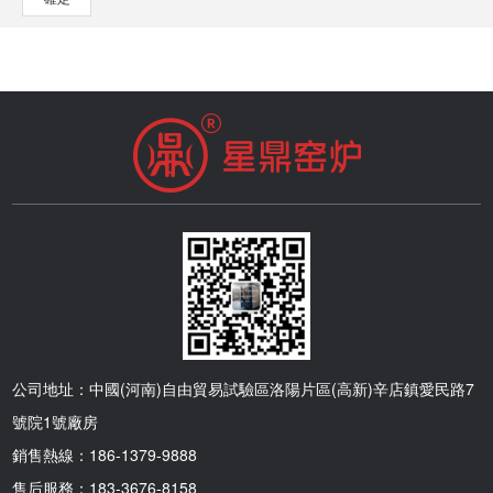
Tc中全部流過電壓時器件的輸出功率。
度密封，減少生產中的風險。 4.爐頂
要更大一些。 2、煅燒氣氛不一樣：
止因使用不當而造成短路或其他電器故障，嚴
二、控制臺車爐爐溫的標準 在對
為了縮短冷卻工藝時間，爐頂可設有
在采用管式爐進行煅燒時，工件不能與空氣充
重影響人身安全。 3、嚴格按照臺車
臺車爐的物料進行加熱計算時，必須先找出合
加快冷卻用排氣裝置。該裝置加熱時關閉，冷
分融合，就容易出現煅燒不完整的情況；而馬
爐的操作規程，嚴禁超限工作，嚴禁在加熱區
適的爐溫控制系統，并為其在投產后的熱工操
卻到一定溫度打開、關閉打開操作由操作人員
弗爐在煅燒過程中，工件能充分和空氣進行融
內使用，工件與電加熱裝置及后壁應保持一定
作規程提供參考標準。 1、 加熱工藝
在爐子一側通過手動機構或自動控制來完成。
合，使得其能充分煅燒。 二、馬弗爐
的距離。 4、不允許有腐蝕性、易揮
標準：主要內容有物料的加熱溫度、加熱的均
5.爐口 車爐爐口一般是使用
的安裝使用 1、在馬弗爐設備到貨
發、爆炸性氣體的工件進入爐體進行加工處
勻性、加熱速度和加熱時間等。 2、
電動式升降機雙滑軌全封閉的爐口，然后使用
后，先對設備進行檢查，查看設備配件是否齊
理，否則會影響到加熱元件和耐火材料的使用
爐溫標準：指在爐膛的溫度分布，主要是爐溫
高溫纖維材料密封爐口縫隙，使之完全密封。
全，以免影響使用。 2、檢查設備配
壽命，易造成爆炸等事故。 5、新安
沿爐長（隨著時間）的改變而變化。
二、高溫臺車爐使用方法 1.
件齊全后，將其放置于平整地面上，注意馬弗
裝和經過大維修的電爐，要按規定進行烘爐，
3、 爐壓標準壓力沿爐長（或根據爐型、燃燒
使用前檢查 先檢查冷卻機，確認冷卻
爐的控制器要做好避震措施，且不能離熱源太
然后進行試車，確保沒有任何問題，才能繼續
方式和操作方式的不同）分布的規律。
機的面板上沒有亮起紅色的指示燈，如果紅色
近。 3、熱電偶與馬弗爐連接時，需
使用。 6、作業現場應保持整潔，無
4、 供熱標準：指熱負荷沿爐長（隨著時
的指示燈亮起，需從冷卻機后面進水口進水，
要先確認好正負極，避免因為正負極接反影響
任何雜物影響作業，作業結束后應清理爐體四
間）的比例分布（改變）。 綜上所
儲水槽水位可由冷卻機側面的左下角判斷，約
到設備使用。 4、馬弗爐需安裝專門
周。 7、嚴禁帶電操作，野蠻裝卸工
述，關于臺車爐的爐溫怎么控制？這一問題已
到90%左右就可以。之后檢查高溫機控制面板
的電源開關，這樣更方便在使用的時候控制總
件，防止損壞工件和爐子。 8、在爐
為大家解答完畢，希望對您有所幫助！洛陽星
上的電力控制選轉按鈕是否清零，若沒清零將
電源。 5、馬弗爐初次使用時，要先
公司地址：中國(河南)自由貿易試驗區洛陽片區(高新)辛店鎮愛民路7
門運行的過程中，不要接近運動的零件，以免
鼎窯爐有限公司生產的生產有不同種類的馬弗
它清零。 2.使用步驟 先將
查看其使用說明書，然后再根據說明書上的步
號院1號廠房
被刮傷或燙傷。 9、工件不能與加熱
爐、管式爐以及其他爐窯設備，公司有著完備
爐管左側的爐蓋打開，然后放入載舟，再用桿
驟進行操作，比如先將溫度歸零，這樣后期控
銷售熱線：186-1379-9888
元件相接觸，且與加熱元件之間的間距應該在
的售后服務，如果您有相關需求，可以在網站
子將載舟推進燈管內，只要將桿子推至白色記
制才會更加準確。 6、檢查接線情
售后服務：183-3676-8158